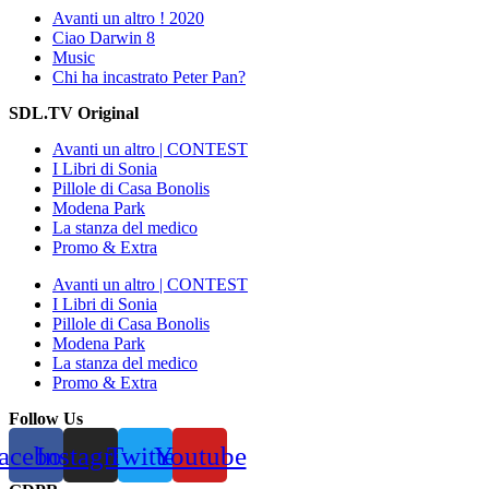
Avanti un altro ! 2020
Ciao Darwin 8
Music
Chi ha incastrato Peter Pan?
SDL.TV Original
Avanti un altro | CONTEST
I Libri di Sonia
Pillole di Casa Bonolis
Modena Park
La stanza del medico
Promo & Extra
Avanti un altro | CONTEST
I Libri di Sonia
Pillole di Casa Bonolis
Modena Park
La stanza del medico
Promo & Extra
Follow Us
acebook
Instagram
Twitter
Youtube