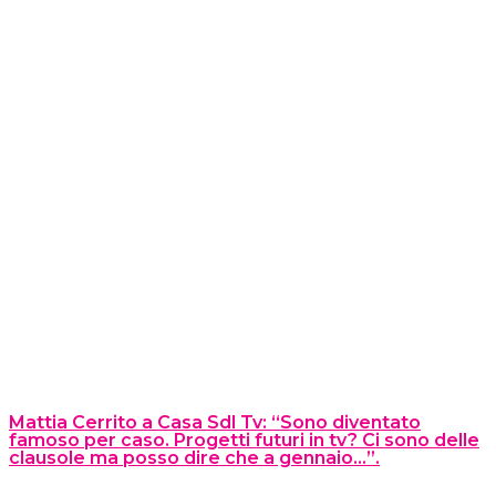
Mattia Cerrito a Casa Sdl Tv: “Sono diventato
famoso per caso. Progetti futuri in tv? Ci sono delle
clausole ma posso dire che a gennaio…”.