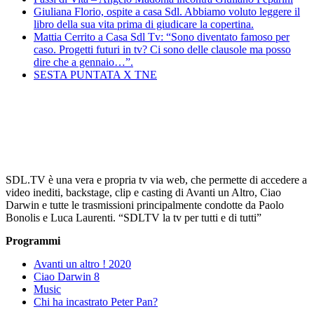
Giuliana Florio, ospite a casa Sdl. Abbiamo voluto leggere il
libro della sua vita prima di giudicare la copertina.
Mattia Cerrito a Casa Sdl Tv: “Sono diventato famoso per
caso. Progetti futuri in tv? Ci sono delle clausole ma posso
dire che a gennaio…”.
SESTA PUNTATA X TNE
SDL.TV è una vera e propria tv via web, che permette di accedere a
video inediti, backstage, clip e casting di Avanti un Altro, Ciao
Darwin e tutte le trasmissioni principalmente condotte da Paolo
Bonolis e Luca Laurenti. “SDLTV la tv per tutti e di tutti”
Programmi
Avanti un altro ! 2020
Ciao Darwin 8
Music
Chi ha incastrato Peter Pan?