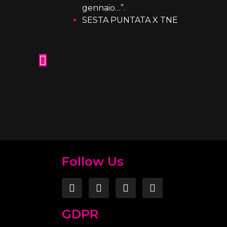
gennaio…”.
SESTA PUNTATA X TNE
Casting – Il divertente talentuoso
Follow Us
T
GDPR