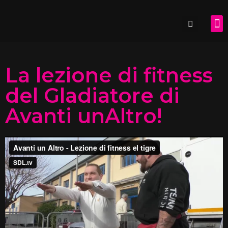
SDL.
La lezione di fitness
del Gladiatore di
Avanti unAltro!