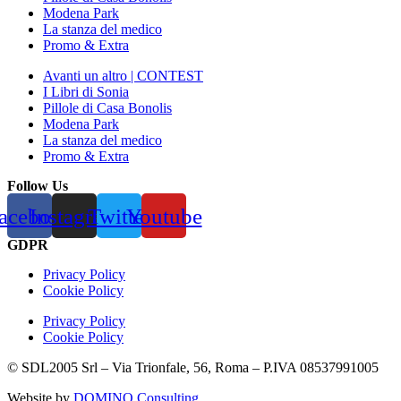
Modena Park
La stanza del medico
Promo & Extra
Avanti un altro | CONTEST
I Libri di Sonia
Pillole di Casa Bonolis
Modena Park
La stanza del medico
Promo & Extra
Follow Us
acebook
Instagram
Twitter
Youtube
GDPR
Privacy Policy
Cookie Policy
Privacy Policy
Cookie Policy
© SDL2005 Srl – Via Trionfale, 56, Roma – P.IVA 08537991005
Website by
DOMINO Consulting