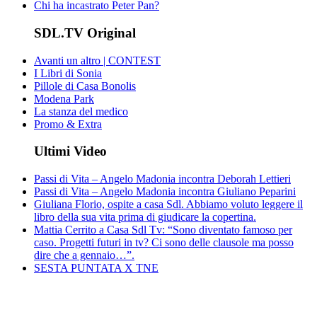
Chi ha incastrato Peter Pan?
SDL.TV Original
Avanti un altro | CONTEST
I Libri di Sonia
Pillole di Casa Bonolis
Modena Park
La stanza del medico
Promo & Extra
Ultimi Video
Passi di Vita – Angelo Madonia incontra Deborah Lettieri
Passi di Vita – Angelo Madonia incontra Giuliano Peparini
Giuliana Florio, ospite a casa Sdl. Abbiamo voluto leggere il
libro della sua vita prima di giudicare la copertina.
Mattia Cerrito a Casa Sdl Tv: “Sono diventato famoso per
caso. Progetti futuri in tv? Ci sono delle clausole ma posso
dire che a gennaio…”.
SESTA PUNTATA X TNE