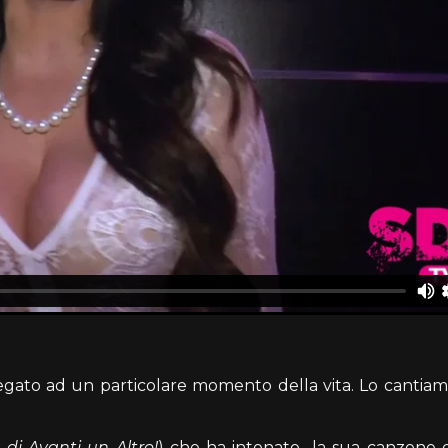
gato ad un particolare momento della vita. Lo cantiamo
 di Avanti un Altro!
) che ha intonato la sua canzone d