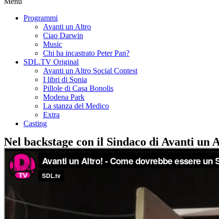
Menu
Programmi
Avanti un Altro
Ciao Darwin
Music
Chi ha incastrato Peter Pan?
SDL.TV Original
Avanti un Altro Social Contest
I libri di Sonia
Pillole di Casa Bonolis
Modena Park
La stanza del Medico
Extra
Casting
Nel backstage con il Sindaco di Avanti un A