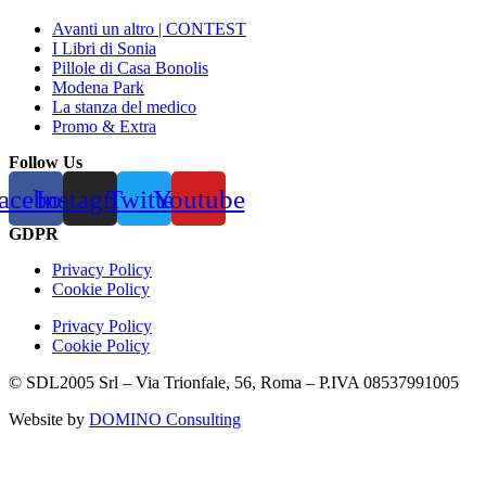
Avanti un altro | CONTEST
I Libri di Sonia
Pillole di Casa Bonolis
Modena Park
La stanza del medico
Promo & Extra
Follow Us
acebook
Instagram
Twitter
Youtube
GDPR
Privacy Policy
Cookie Policy
Privacy Policy
Cookie Policy
© SDL2005 Srl – Via Trionfale, 56, Roma – P.IVA 08537991005
Website by
DOMINO Consulting