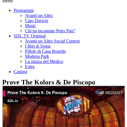
Menu
Programmi
Avanti un Altro
Ciao Darwin
Music
Chi ha incastrato Peter Pan?
SDL.TV Original
Avanti un Altro Social Contest
I libri di Sonia
Pillole di Casa Bonolis
Modena Park
La stanza del Medico
Extra
Casting
Prove The Kolors & De Piscopo