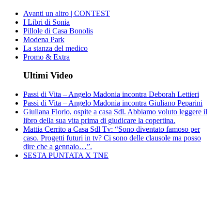
Avanti un altro | CONTEST
I Libri di Sonia
Pillole di Casa Bonolis
Modena Park
La stanza del medico
Promo & Extra
Ultimi Video
Passi di Vita – Angelo Madonia incontra Deborah Lettieri
Passi di Vita – Angelo Madonia incontra Giuliano Peparini
Giuliana Florio, ospite a casa Sdl. Abbiamo voluto leggere il
libro della sua vita prima di giudicare la copertina.
Mattia Cerrito a Casa Sdl Tv: “Sono diventato famoso per
caso. Progetti futuri in tv? Ci sono delle clausole ma posso
dire che a gennaio…”.
SESTA PUNTATA X TNE