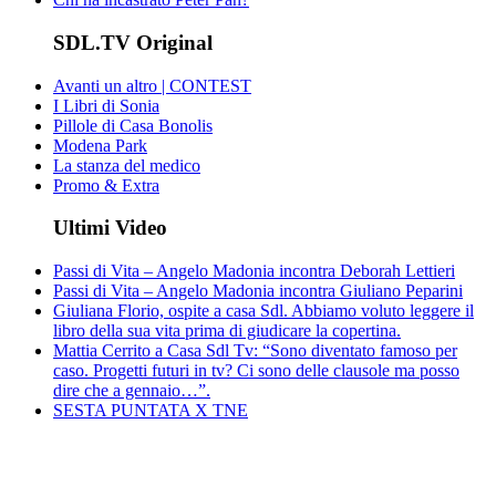
SDL.TV Original
Avanti un altro | CONTEST
I Libri di Sonia
Pillole di Casa Bonolis
Modena Park
La stanza del medico
Promo & Extra
Ultimi Video
Passi di Vita – Angelo Madonia incontra Deborah Lettieri
Passi di Vita – Angelo Madonia incontra Giuliano Peparini
Giuliana Florio, ospite a casa Sdl. Abbiamo voluto leggere il
libro della sua vita prima di giudicare la copertina.
Mattia Cerrito a Casa Sdl Tv: “Sono diventato famoso per
caso. Progetti futuri in tv? Ci sono delle clausole ma posso
dire che a gennaio…”.
SESTA PUNTATA X TNE