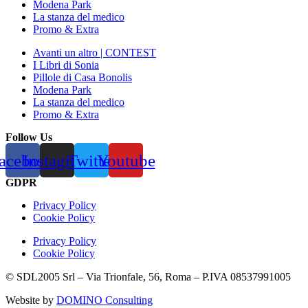
Modena Park
La stanza del medico
Promo & Extra
Avanti un altro | CONTEST
I Libri di Sonia
Pillole di Casa Bonolis
Modena Park
La stanza del medico
Promo & Extra
Follow Us
acebook
Instagram
Twitter
Youtube
GDPR
Privacy Policy
Cookie Policy
Privacy Policy
Cookie Policy
© SDL2005 Srl – Via Trionfale, 56, Roma – P.IVA 08537991005
Website by
DOMINO Consulting