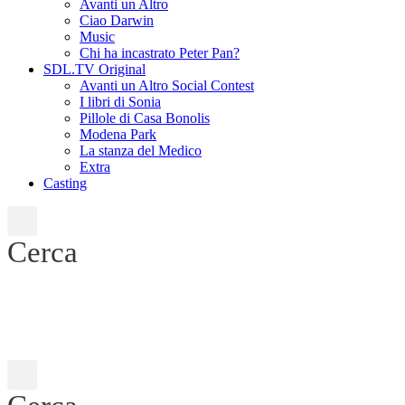
Avanti un Altro
Ciao Darwin
Music
Chi ha incastrato Peter Pan?
SDL.TV Original
Avanti un Altro Social Contest
I libri di Sonia
Pillole di Casa Bonolis
Modena Park
La stanza del Medico
Extra
Casting
Cerca