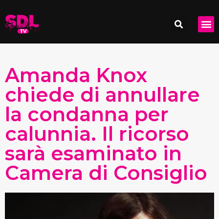
Amanda Knox
chiede di annullare
la condanna per
calunnia. Il ricorso
sarà esaminato in
Camera di Consiglio