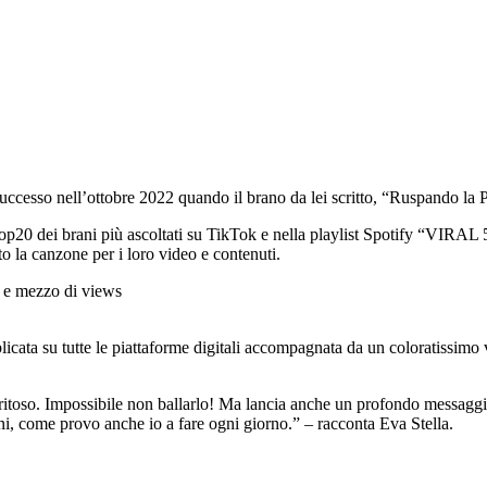
 successo nell’ottobre 2022 quando il brano da lei scritto, “Ruspando la
lla top20 dei brani più ascoltati su TikTok e nella playlist Spotify “VIR
o la canzone per i loro video e contenuti.
e e mezzo di views
cata su tutte le piattaforme digitali accompagnata da un coloratissimo vi
itoso. Impossibile non ballarlo! Ma lancia anche un profondo messaggio:
ogni, come provo anche io a fare ogni giorno.” – racconta Eva Stella.